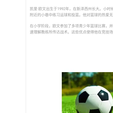
凯里·欧文出生于1992年，在新泽西州长大。小
附近的小巷中练习运球和投篮。他对篮球的热爱无
在小学阶段，欧文参加了多项青少年篮球比赛，并
速理解教练所传达战术。这些优点使得他在竞技场