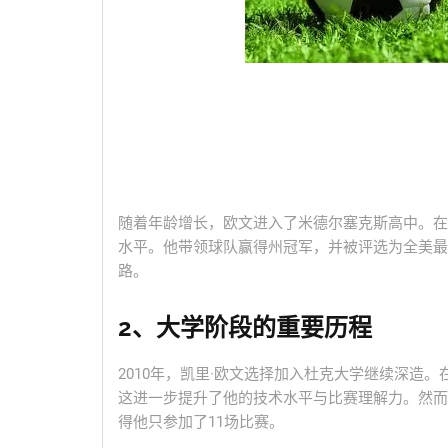
随着年龄增长，欧文进入了米德尔塞克斯高中。在
水平。他带领球队赢得州冠军，并被评选为全美最
路。
2、大学阶段的重要历程
2010年，凯里·欧文选择加入杜克大学继续深造
这进一步提升了他的技术水平与比赛理解力。然而
得他只参加了11场比赛。