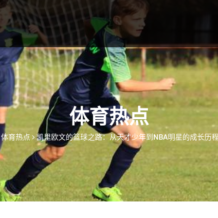
体育热点
体育热点
凯里欧文的篮球之路：从天才少年到NBA明星的成长历