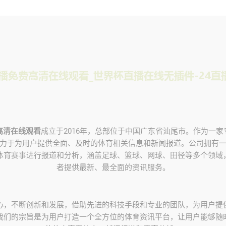
高清在线观看
成立于2016年，总部位于中国广东省汕尾市。作为一
力于为用户提供全面、及时的体育相关信息和新闻报道。公司拥有
体育赛事进行报道和分析，涵盖足球、篮球、网球、田径等多个领域
者提供最新、最全面的资讯服务。
心，不断创新和发展，借助先进的科技手段和专业的团队，为用户提
我们的宗旨是为用户打造一个全方位的体育资讯平台，让用户能够随