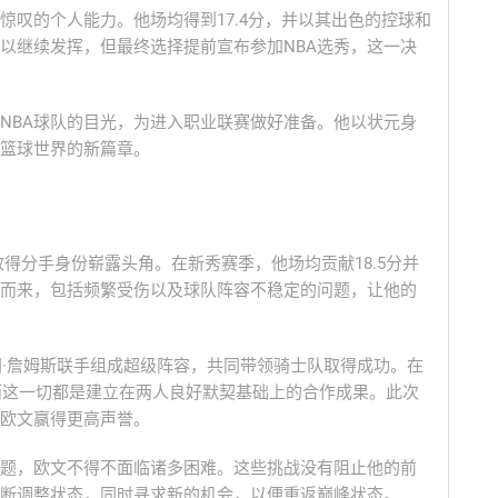
惊叹的个人能力。他场均得到17.4分，并以其出色的控球和
以继续发挥，但最终选择提前宣布参加NBA选秀，这一决
NBA球队的目光，为进入职业联赛做好准备。他以状元身
篮球世界的新篇章。
效得分手身份崭露头角。在新秀赛季，他场均贡献18.5分并
而来，包括频繁受伤以及球队阵容不稳定的问题，让他的
朗·詹姆斯联手组成超级阵容，共同带领骑士队取得成功。在
，而这一切都是建立在两人良好默契基础上的合作成果。此次
欧文赢得更高声誉。
题，欧文不得不面临诸多困难。这些挑战没有阻止他的前
断调整状态，同时寻求新的机会，以便重返巅峰状态。