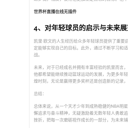
世界杯直播在线无插件
4、对年轻球员的启示与未来展
凯里·欧文的人生经历给众多年轻球员提供了重要
定能够实现自己的目标。此外，通过不断学习和适
战。
未来，对于已经成名并拥有丰富经验的凯里而言，
他都希望能继续推动篮球运动的发展，为更多年轻
煌时刻，无论是赢得更多奖杯还是创造新的记录，
总结：
总体来说，从一个天才少年到成熟稳健的NBA明
懈追求与奋斗精神，无疑激励着无数年轻人勇敢追
挫折，把每一次磨砺视作成长的一部分，为未来铺