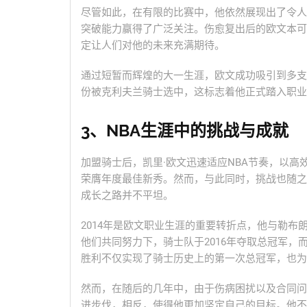
尽管如此，在有限的比赛中，他依然展现出了令人
突破能力赢得了广泛关注。伤愈复出后的欧文本可
定让人们对他的未来充满期待。
通过短暂而辉煌的大一生涯，欧文成功吸引到多支
份被克利夫兰骑士选中，这标志着他正式踏入职业
3、NBA生涯中的挑战与成就
加盟骑士后，凯里·欧文迅速适应NBA节奏，以高
荣膺年度最佳新秀。然而，与此同时，挑战也随之
成长之路并不平坦。
2014年是欧文职业生涯的重要转折点，他与勒布
他们共同努力下，骑士队于2016年夺取总冠军
胜利不仅实现了骑士历史上的第一次总冠军，也为
然而，在随后的几年中，由于伤病困扰以及合同问
进步伐，相反，使得他更加坚定自己的目标。他不