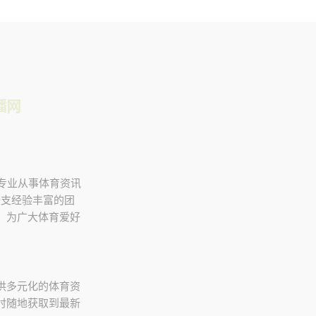
家专业从事体育资讯
一支经验丰富的团
，为广大体育爱好
供多元化的体育资
时随地获取到最新